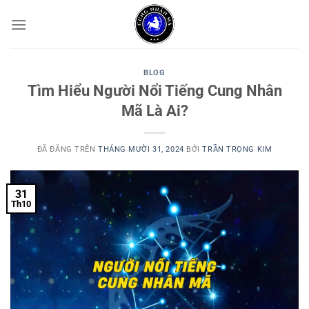
Chuyển
đến
nội
dung
BLOG
Tìm Hiểu Người Nổi Tiếng Cung Nhân
Mã Là Ai?
ĐÃ ĐĂNG TRÊN
THÁNG MƯỜI 31, 2024
BỞI
TRẦN TRỌNG KIM
31
Th10