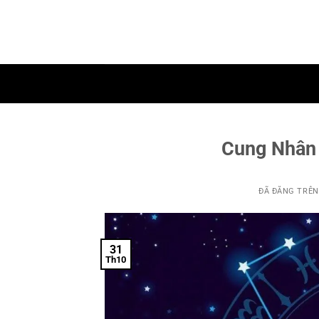
Chuyển
đến
nội
dung
Cung Nhân 
ĐÃ ĐĂNG TRÊ
31
Th10