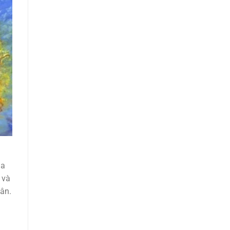
ua
 và
hân.