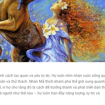
nh cách lạc quan và yêu tự do. Họ luôn nhìn nhận cuộc sống q
khăn và thử thách. Nhân Mã thích khám phá thế giới xung quanh
 vì họ cho rằng đó là cách để trưởng thành và phát triển bản t
à người như thế nào – họ luôn tràn đầy năng lượng, tự tin và