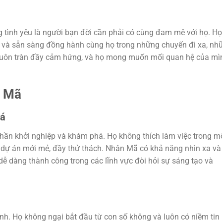
 tình yêu là người bạn đời cần phải có cùng đam mê với họ. Họ
h và sẵn sàng đồng hành cùng họ trong những chuyến đi xa, nh
ã luôn tràn đầy cảm hứng, và họ mong muốn mối quan hệ của mì
n Mã
há
thần khởi nghiệp và khám phá. Họ không thích làm việc trong m
 dự án mới mẻ, đầy thử thách. Nhân Mã có khả năng nhìn xa và
 dễ dàng thành công trong các lĩnh vực đòi hỏi sự sáng tạo và
nh. Họ không ngại bắt đầu từ con số không và luôn có niềm tin