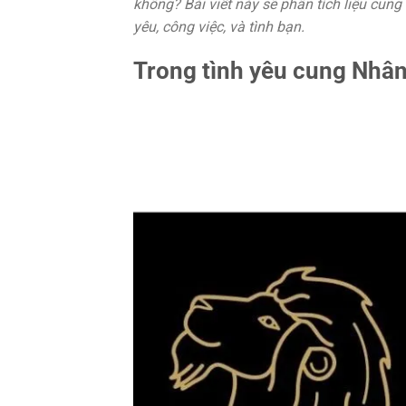
không? Bài viết này sẽ phân tích liệu cun
yêu, công việc, và tình bạn.
Trong tình yêu cung Nhâ