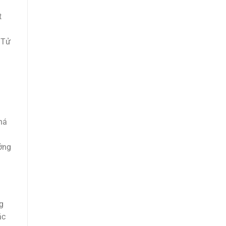
t
 Tử
há
ởng
g
ặc