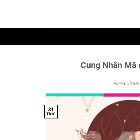
Chuyển
đến
nội
dung
Cung Nhân Mã c
ĐÃ ĐĂNG TRÊ
31
Th10