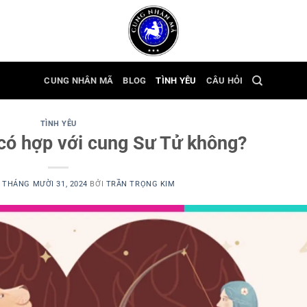
CUNG NHÂN MÃ
BLOG
TÌNH YÊU
CÂU HỎI
TÌNH YÊU
ó hợp với cung Sư Tử không?
N
THÁNG MƯỜI 31, 2024
BỞI
TRẦN TRỌNG KIM