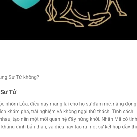
cung Sư Tử không?
 Sư Tử
ộc nhóm Lửa, điều này mang lại cho họ sự đam mê, năng động
ích khám phá, trải nghiệm và không ngại thử thách. Tính cách
nhau, tạo nên một mối quan hệ đầy hứng khởi. Nhân Mã có tin
ự khẳng định bản thân, và điều này tạo ra một sự kết hợp đầy thú