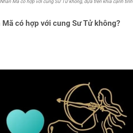
g Nhân Mã có hợp với cung Sư Tử không, dựa trên khía cạnh tình
n Mã có hợp với cung Sư Tử không?