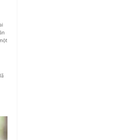
ai
cần
 một
Mã