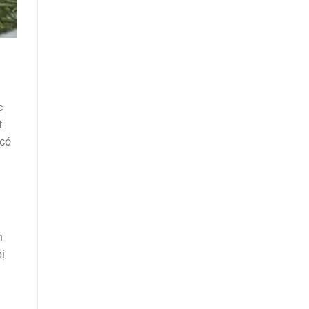
c
t
 có
h
ị