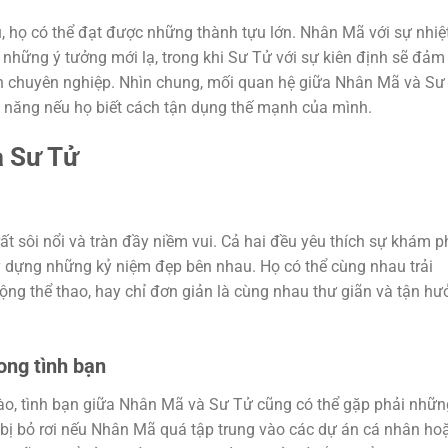
 họ có thể đạt được những thành tựu lớn. Nhân Mã với sự nhiệ
 những ý tưởng mới lạ, trong khi Sư Tử với sự kiên định sẽ đảm
h chuyên nghiệp. Nhìn chung, mối quan hệ giữa Nhân Mã và Sư
m năng nếu họ biết cách tận dụng thế mạnh của mình.
à Sư Tử
 sôi nổi và tràn đầy niềm vui. Cả hai đều yêu thích sự khám p
y dựng những kỷ niệm đẹp bên nhau. Họ có thể cùng nhau trải
ng thể thao, hay chỉ đơn giản là cùng nhau thư giãn và tận hư
ong tình bạn
nào, tình bạn giữa Nhân Mã và Sư Tử cũng có thể gặp phải nhữn
 bị bỏ rơi nếu Nhân Mã quá tập trung vào các dự án cá nhân ho