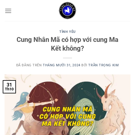
Chuyển
đến
nội
dung
TÌNH YÊU
Cung Nhân Mã có hợp với cung Ma
Kết không?
ĐÃ ĐĂNG TRÊN
THÁNG MƯỜI 31, 2024
BỞI
TRẦN TRỌNG KIM
31
Th10