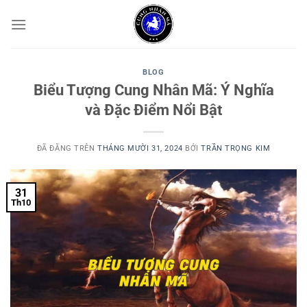
Chuyển
đến
nội
dung
BLOG
Biểu Tượng Cung Nhân Mã: Ý Nghĩa
và Đặc Điểm Nổi Bật
ĐÃ ĐĂNG TRÊN
THÁNG MƯỜI 31, 2024
BỞI
TRẦN TRỌNG KIM
31
Th10